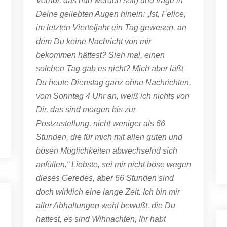
Verhör, das nun werden soll) und frage in
Deine geliebten Augen hinein: „Ist, Felice,
im letzten Vierteljahr ein Tag gewesen, an
dem Du keine Nachricht von mir
bekommen hättest? Sieh mal, einen
solchen Tag gab es nicht? Mich aber läßt
Du heute Dienstag ganz ohne Nachrichten,
vom Sonntag 4 Uhr an, weiß ich nichts von
Dir, das sind morgen bis zur
Postzustellung. nicht weniger als 66
Stunden, die für mich mit allen guten und
bösen Möglichkeiten abwechselnd sich
anfüllen.“ Liebste, sei mir nicht böse wegen
dieses Geredes, aber 66 Stunden sind
doch wirklich eine lange Zeit. Ich bin mir
aller Abhaltungen wohl bewußt, die Du
hattest, es sind Wihnachten, Ihr habt