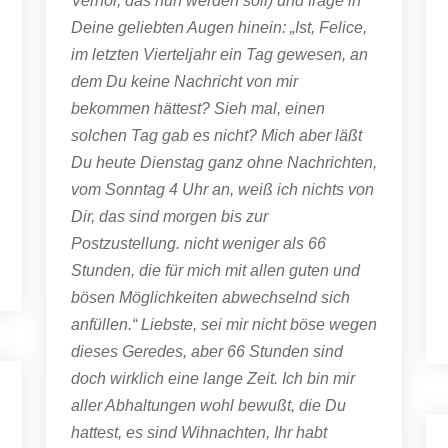
Verhör, das nun werden soll) und frage in
Deine geliebten Augen hinein: „Ist, Felice,
im letzten Vierteljahr ein Tag gewesen, an
dem Du keine Nachricht von mir
bekommen hättest? Sieh mal, einen
solchen Tag gab es nicht? Mich aber läßt
Du heute Dienstag ganz ohne Nachrichten,
vom Sonntag 4 Uhr an, weiß ich nichts von
Dir, das sind morgen bis zur
Postzustellung. nicht weniger als 66
Stunden, die für mich mit allen guten und
bösen Möglichkeiten abwechselnd sich
anfüllen.“ Liebste, sei mir nicht böse wegen
dieses Geredes, aber 66 Stunden sind
doch wirklich eine lange Zeit. Ich bin mir
aller Abhaltungen wohl bewußt, die Du
hattest, es sind Wihnachten, Ihr habt