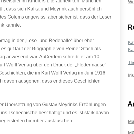
 Beispiel im Kindlers Literaturlexikon, München
We
für, dass sich Kafka und Meyrink auch persönlich
es Golems ungewiss, aber sicher ist, dass der Leser
nk kannte.
R
trag in der „Lese- und Redehalle“ über eher
Ka
 gilt laut der Biographie von Reiner Stach als
Ka
tag anwesend war. Außerdem schreibt er am 10.
Th
rt Wolff Verlag über den Druck der „Fledermäuse“,
chichten, die im Kurt Wolff Verlag im Juni 1916
Iri
ch davon ausgehen, dass er dieses Geschichten
A
er Übersetzung von Gustav Meyrinks Erzählungen
ns Tschechische beschäftigt und es ist stark davon
begeisterten hierüber austauschen.
Ma
Mä