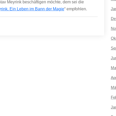
av Meyrink beschäftigen möchte, dem sei die
Ja
rink. Ein Leben im Bann der Magie
“ empfohlen.
De
No
Ok
Se
Ju
Ma
Apr
Mä
Fe
Ja