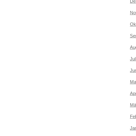
De
No
Ok
Se
Au
Jul
Ju
Ma
Apr
Mä
Fe
Ja