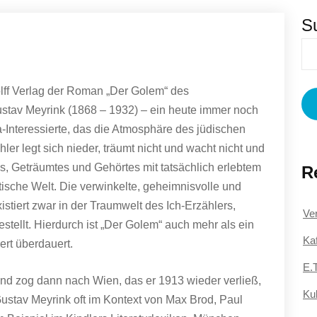
S
lff Verlag der Roman „Der Golem“ des
ustav Meyrink (1868 – 1932) – ein heute immer noch
-Interessierte, das die Atmosphäre des jüdischen
ler legt sich nieder, träumt nicht und wacht nicht und
, Geträumtes und Gehörtes mit tatsächlich erlebtem
R
tische Welt. Die verwinkelte, geheimnisvolle und
istiert zwar in der Traumwelt des Ich-Erzählers,
Ve
gestellt. Hierdurch ist „Der Golem“ auch mehr als ein
Ka
rt überdauert.
E.T
und zog dann nach Wien, das er 1913 wieder verließ,
Kub
stav Meyrink oft im Kontext von Max Brod, Paul