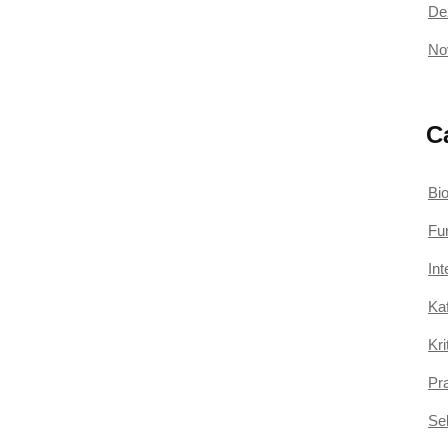
De
No
C
Bio
Fu
Int
Ka
Kr
Pr
Sek