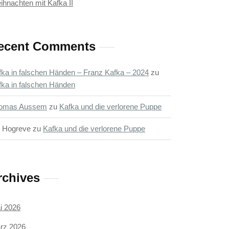
ihnachten mit Kafka II
ecent Comments
fka in falschen Händen – Franz Kafka – 2024
zu
fka in falschen Händen
omas Aussem
zu
Kafka und die verlorene Puppe
s Hogreve
zu
Kafka und die verlorene Puppe
rchives
i 2026
rz 2026