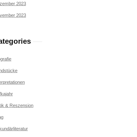
zember 2023
vember 2023
ategories
grafie
ndstücke
erpretationen
fkajahr
itik & Reszension
ag
undärliteratur