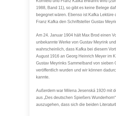
Kornfeld und Franz Kafka erwähnt wird (zum
1988, Band 11), so gibt es keine Belege da
begegnet wären. Ebenso ist Kafka Lektüre d
Franz Kafka den Schriftsteller Gustav Meyri
Am 24. Januar 1904 hält Max Brod einen Vor
unbekannte Werke von Gustav Meyrink und es
wahrscheinlich, dass Kafka bei diesem Vor
August 1916 an Georg Heinrich Meyer im Ku
Gustav Meyrinks Sammelband von sieben Ges
veröffentlich wurden und wir können dadur
kannte.
Außerdem war Milena Jesenská 1920 mit d
aus „Des deutschen Spießers Wunderhorn“ i
auszugehen, dass sich die beiden Literatur